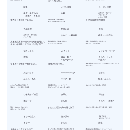
にくくなる加工
防虫
オゾン脱臭
シーズン保管
毛皮・毛皮小物
全般
皮革衣料・靴ブーツ
ダウンウェア
一般衣料・きもの
ふとん・絨毯
虫害から衣類を守る加工
漂白・除菌・防臭効果の
4-9月の短期的な保管
オゾンの特栽を生かした加工
色補正①
色補正②
復元
皮革衣料・皮革小物
きもの・一般衣料
帽子・一般衣料
バッグ・靴
皮革製品専用の顔料や染料を使用して
染料を調合して色抜け部分を
染料・顔料を調合して日焼けを
目立たなくさせる加工
目立たなくさせる加工
色あいを調合して日焼けを隠す加工
抗ウィルス
UVカット
レインボーパック
​布物
日傘・帽子
きもの・ドレス
ベビーグッズ
一般衣料
ウイルスや菌を抑制する加工
日焼けを防ぐ加工
無酸素状態にパッキングして品物のコンディション
を保つ加工
真空パック
キーパーパック
防ダニ
ふとん・毛布
バッグ・靴
絨毯・ふとん
ふとん内の空気を圧縮して
無酸素状態にパッキングして
ダニやカビなどを忌避する加工
収納スペースを確保する加工
品物のコンディションを保つ加工
つま先キズ補正
虫干し
汗抜き
靴ブーツ
きもの
きもの・一般衣料
靴ブーツのつま先のキズを
きものの湿気を取り除く加工
きものに付着している汗を取り除く加工
目立たなくさせる加工
きもの仕立て
洗い張り
高級手織り
絨毯メンテナンス
きもの
きもの
絨毯
反物をお仕立てする加工
きものの縫い糸をほどいて反物に戻して
高額絨毯専用のクリーニング