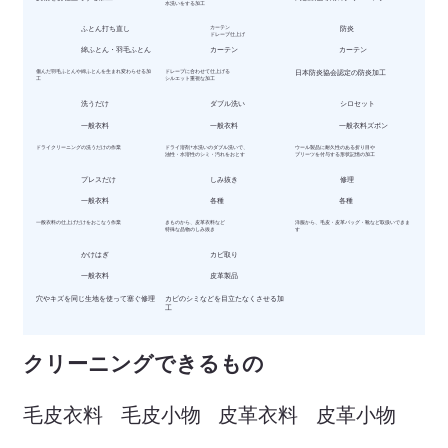
水洗いをする加工
​ふとん打ち直し
カーテン
防炎
ドレープ仕上げ
綿ふとん・羽毛ふとん
カーテン
カーテン
傷んだ羽毛ふとんや綿ふとんを生まれ変わらせる加
ドレープに合わせて仕上げる
日本防炎協会認定の防炎加工
工
シルエット重視な加工
洗うだけ
ダブル洗い
シロセット
一般衣料
一般衣料
一般衣料ズボン
ドライクリーニングの洗うだけの作業
ドライ溶剤+水洗いのダブル洗いで、
ウール製品に耐久性のある折り目や
油性・水溶性のシミ・汚れをおとす
プリーツを付与する形状記憶の加工
プレスだけ
しみ抜き
修理
一般衣料
各種
各種
一般衣料の仕上げだけをおこなう作業
きものから、皮革衣料など
洋服から、毛皮・皮革バッグ・靴など取扱いできま
特殊な品物のしみ抜き
す
かけはぎ
カビ取り
一般衣料
皮革製品
穴やキズを同じ生地を使って塞ぐ修理
カビのシミなどを目立たなくさせる加
工
​クリーニングできるもの
毛皮衣料
毛皮小物
皮革衣料
皮革小物