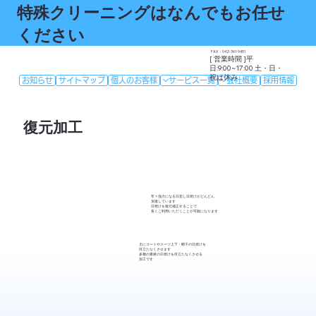
特殊クリーニングはなんでもお任せ
ください
FAX：042-361-9451
[ 営業時間 ]平
日:9:00~17:00 土・日・
祝は休み
お知らせ
サイトマップ
個人のお客様
サービス一覧
会社概要
採用情報
復元加工
年々強力になる日差し日焼けがどんどん
加速しています
​日焼けを復元補正することで、
長くご利用いただくことが可能になります
主にコートやスーツ上下・帽子の日焼けを
目立たなくさせます
多種の素材の日焼けを目立たなくさせる
加工です