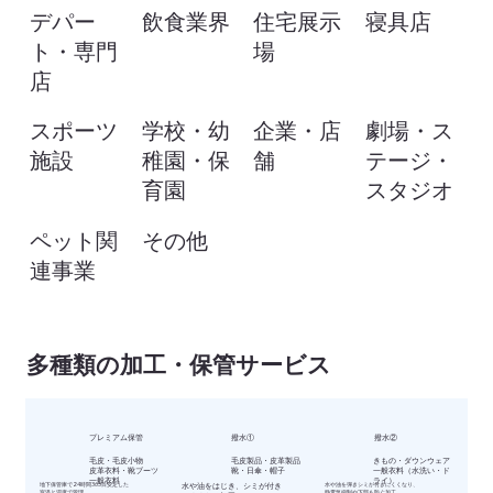
デパー
飲食業界
住宅展示
寝具店
ト・専門
場
店
スポーツ
学校・幼
企業・店
劇場・ス
施設
稚園・保
舗
テージ・
育園
スタジオ
ペット関
その他
連事業
多種類の加工・保管サービス
プレミアム保管
撥水①
撥水②
毛皮・毛皮小物
毛皮製品・皮革製品
きもの・ダウンウェア
皮革衣料・靴ブーツ
靴・日傘・帽子
一般衣料（水洗い・ド
一般衣料
ライ）
地下保管庫で24時間365日安定した
水や油をはじき、シミが付き
水や油を弾きシミが付きにくくなり、
室温と湿度で管理
静電気抑制や下部も防ぐ加工