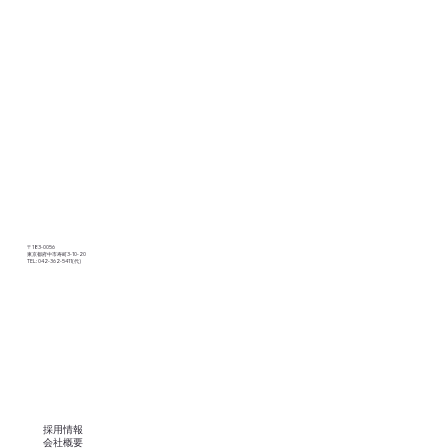
〒183-0056
東京都府中市寿町3-10-20
TEL: 042-362-5411
(代)
採用情報
会社概要