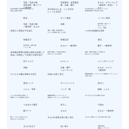
毛皮・毛皮小物
毛皮製品・皮革製品
きもの・ダウンウェア
皮革衣料・靴ブーツ
靴・日傘・帽子
一般衣料（水洗い・ド
一般衣料
ライ）
地下保管庫で24時間365日安定した
水や油をはじき、シミが付き
水や油を弾きシミが付きにくくなり、
室温と湿度で管理
静電気抑制や下部も防ぐ加工
にくくなる加工
防虫
オゾン脱臭
シーズン保管
毛皮・毛皮小物
全般
皮革衣料・靴ブーツ
ダウンウェア
一般衣料・きもの
ふとん・絨毯
虫害から衣類を守る加工
漂白・除菌・防臭効果の
4-9月の短期的な保管
オゾンの特栽を生かした加工
色補正①
色補正②
復元
皮革衣料・皮革小物
きもの・一般衣料
帽子・一般衣料
バッグ・靴
皮革製品専用の顔料や染料を使用して
染料を調合して色抜け部分を
染料・顔料を調合して日焼けを
目立たなくさせる加工
目立たなくさせる加工
色あいを調合して日焼けを隠す加工
抗ウィルス
UVカット
レインボーパック
​布物
日傘・帽子
きもの・ドレス
ベビーグッズ
一般衣料
ウイルスや菌を抑制する加工
日焼けを防ぐ加工
無酸素状態にパッキングして品物のコンディション
を保つ加工
真空パック
キーパーパック
防ダニ
ふとん・毛布
バッグ・靴
絨毯・ふとん
ふとん内の空気を圧縮して
無酸素状態にパッキングして
ダニやカビなどを忌避する加工
収納スペースを確保する加工
品物のコンディションを保つ加工
つま先キズ補正
虫干し
汗抜き
靴ブーツ
きもの
きもの・一般衣料
靴ブーツのつま先のキズを
きものの湿気を取り除く加工
きものに付着している汗を取り除く加工
目立たなくさせる加工
きもの仕立て
洗い張り
高級手織り
絨毯メンテナンス