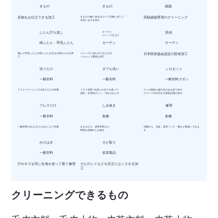
きもの
きもの
絨毯
反物をお仕立てする加工
きものの縫い糸をほどいて反物に戻して
高額絨毯専用のクリーニング
水洗いをする加工
​ふとん打ち直し
カーテン
防炎
ドレープ仕上げ
綿ふとん・羽毛ふとん
カーテン
カーテン
傷んだ羽毛ふとんや綿ふとんを生まれ変わらせる加
ドレープに合わせて仕上げる
日本防炎協会認定の防炎加工
工
シルエット重視な加工
洗うだけ
ダブル洗い
シロセット
一般衣料
一般衣料
一般衣料ズボン
ドライクリーニングの洗うだけの作業
ドライ溶剤+水洗いのダブル洗いで、
ウール製品に耐久性のある折り目や
油性・水溶性のシミ・汚れをおとす
プリーツを付与する形状記憶の加工
プレスだけ
しみ抜き
修理
一般衣料
各種
各種
一般衣料の仕上げだけをおこなう作業
きものから、皮革衣料など
洋服から、毛皮・皮革バッグ・靴など取扱いできま
特殊な品物のしみ抜き
す
かけはぎ
カビ取り
一般衣料
皮革製品
穴やキズを同じ生地を使って塞ぐ修理
カビのシミなどを目立たなくさせる加
工
​クリーニングできるもの