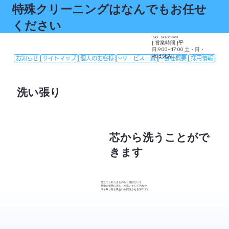
特殊クリーニングはなんでもお任せ
ください
FAX：042-361-9451
[ 営業時間 ]平
日:9:00~17:00 土・日・
祝は休み
お知らせ
サイトマップ
個人のお客様
サービス一覧
会社概要
採用情報
洗い張り
​芯から洗うことがで
きます
仕立てられたきものを一度ほどいて
反物の状態に戻し、水洗いをして汚れや
汗を取り除き風合いを回復させる加工です